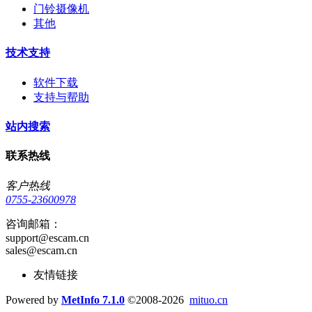
门铃摄像机
其他
技术支持
软件下载
支持与帮助
站内搜索
联系热线
客户热线
0755-23600978
咨询邮箱：
support@escam.cn
sales@escam.cn
友情链接
Powered by
MetInfo 7.1.0
©2008-2026
mituo.cn