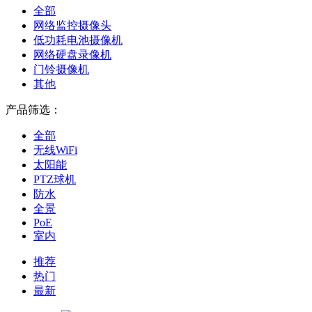
全部
网络监控摄像头
低功耗电池摄像机
网络硬盘录像机
门铃摄像机
其他
产品筛选：
全部
无线WiFi
太阳能
PTZ球机
防水
全景
PoE
室内
推荐
热门
最新