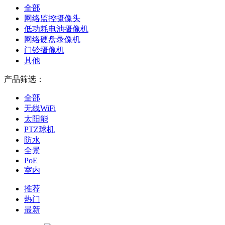
全部
网络监控摄像头
低功耗电池摄像机
网络硬盘录像机
门铃摄像机
其他
产品筛选：
全部
无线WiFi
太阳能
PTZ球机
防水
全景
PoE
室内
推荐
热门
最新