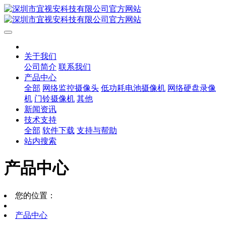
关于我们
公司简介
联系我们
产品中心
全部
网络监控摄像头
低功耗电池摄像机
网络硬盘录像
机
门铃摄像机
其他
新闻资讯
技术支持
全部
软件下载
支持与帮助
站内搜索
产品中心
您的位置：
产品中心