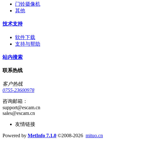
门铃摄像机
其他
技术支持
软件下载
支持与帮助
站内搜索
联系热线
客户热线
0755-23600978
咨询邮箱：
support@escam.cn
sales@escam.cn
友情链接
Powered by
MetInfo 7.1.0
©2008-2026
mituo.cn