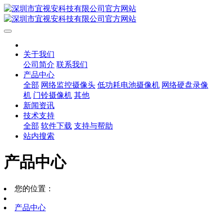
关于我们
公司简介
联系我们
产品中心
全部
网络监控摄像头
低功耗电池摄像机
网络硬盘录像
机
门铃摄像机
其他
新闻资讯
技术支持
全部
软件下载
支持与帮助
站内搜索
产品中心
您的位置：
产品中心