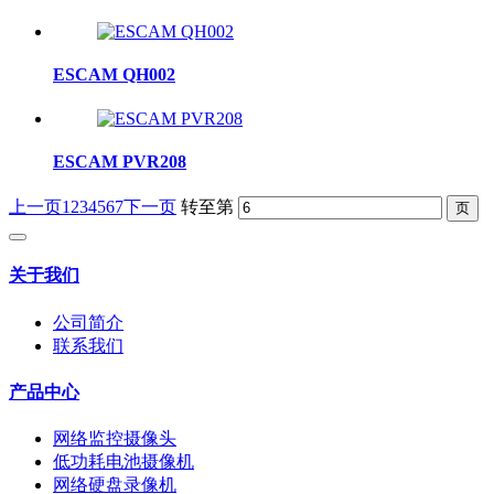
ESCAM QH002
ESCAM PVR208
上一页
1
2
3
4
5
6
7
下一页
转至第
关于我们
公司简介
联系我们
产品中心
网络监控摄像头
低功耗电池摄像机
网络硬盘录像机