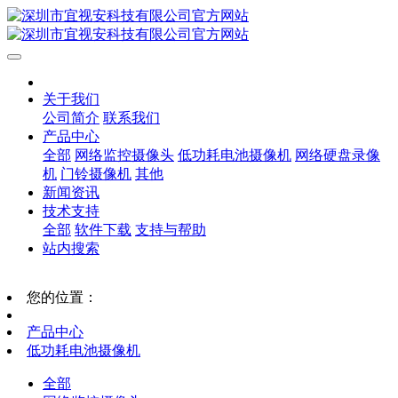
关于我们
公司简介
联系我们
产品中心
全部
网络监控摄像头
低功耗电池摄像机
网络硬盘录像
机
门铃摄像机
其他
新闻资讯
技术支持
全部
软件下载
支持与帮助
站内搜索
您的位置：
产品中心
低功耗电池摄像机
全部