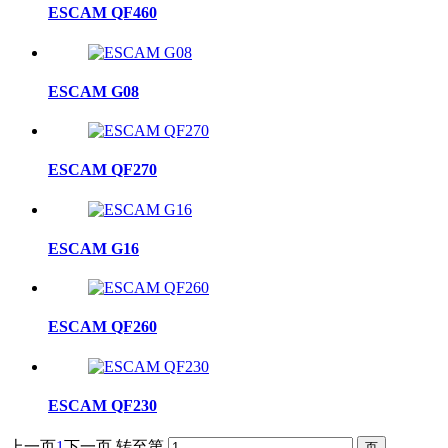
ESCAM QF460
ESCAM G08
ESCAM QF270
ESCAM G16
ESCAM QF260
ESCAM QF230
上一页
1
下一页
转至第