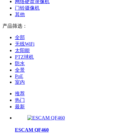
网络硬盘录像机
门铃摄像机
其他
产品筛选：
全部
无线WiFi
太阳能
PTZ球机
防水
全景
PoE
室内
推荐
热门
最新
ESCAM QF460