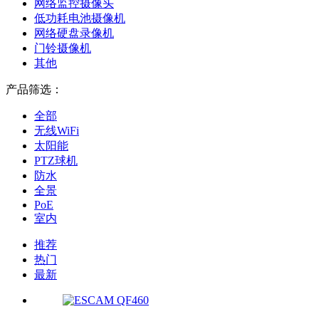
网络监控摄像头
低功耗电池摄像机
网络硬盘录像机
门铃摄像机
其他
产品筛选：
全部
无线WiFi
太阳能
PTZ球机
防水
全景
PoE
室内
推荐
热门
最新