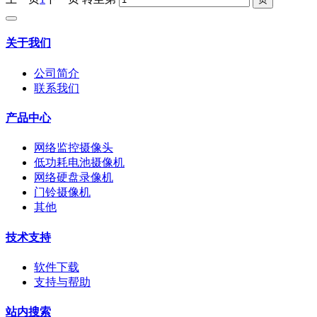
关于我们
公司简介
联系我们
产品中心
网络监控摄像头
低功耗电池摄像机
网络硬盘录像机
门铃摄像机
其他
技术支持
软件下载
支持与帮助
站内搜索