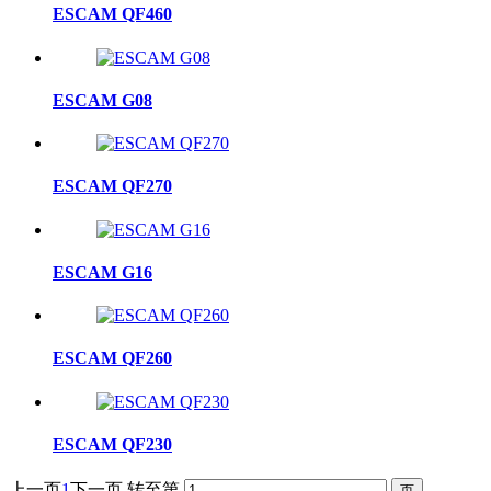
ESCAM QF460
ESCAM G08
ESCAM QF270
ESCAM G16
ESCAM QF260
ESCAM QF230
上一页
1
下一页
转至第