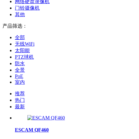
网络硬盘录像机
门铃摄像机
其他
产品筛选：
全部
无线WiFi
太阳能
PTZ球机
防水
全景
PoE
室内
推荐
热门
最新
ESCAM QF460