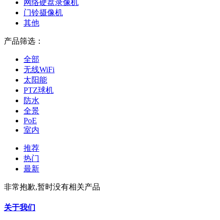
网络硬盘录像机
门铃摄像机
其他
产品筛选：
全部
无线WiFi
太阳能
PTZ球机
防水
全景
PoE
室内
推荐
热门
最新
非常抱歉,暂时没有相关产品
关于我们