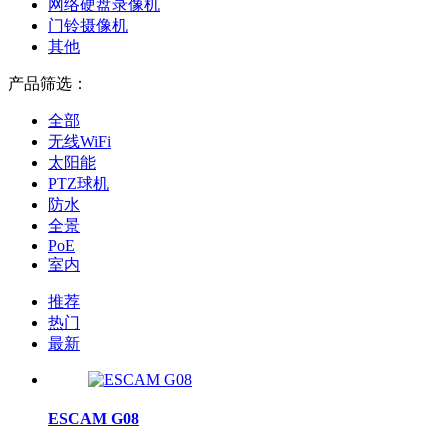
网络硬盘录像机
门铃摄像机
其他
产品筛选：
全部
无线WiFi
太阳能
PTZ球机
防水
全景
PoE
室内
推荐
热门
最新
ESCAM G08