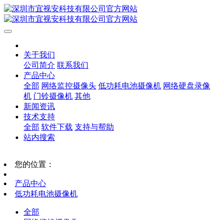
关于我们
公司简介
联系我们
产品中心
全部
网络监控摄像头
低功耗电池摄像机
网络硬盘录像
机
门铃摄像机
其他
新闻资讯
技术支持
全部
软件下载
支持与帮助
站内搜索
您的位置：
产品中心
低功耗电池摄像机
全部