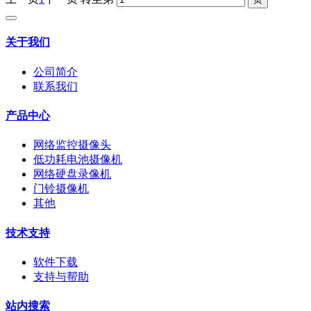
关于我们
公司简介
联系我们
产品中心
网络监控摄像头
低功耗电池摄像机
网络硬盘录像机
门铃摄像机
其他
技术支持
软件下载
支持与帮助
站内搜索