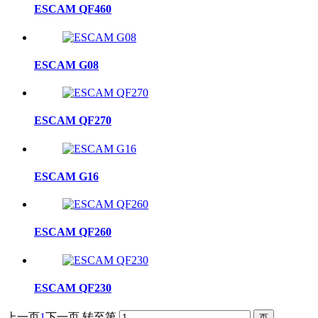
ESCAM QF460
ESCAM G08
ESCAM QF270
ESCAM G16
ESCAM QF260
ESCAM QF230
上一页
1
下一页
转至第