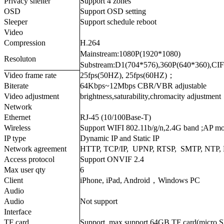
Privacy shelter
Support 4 zones
OSD
Support OSD setting
Sleeper
Support schedule reboot
Video
Compression
H.264
Mainstream:1080P(1920*1080)
Resoluton
Substream:D1(704*576),360P(640*360),CIF
Video frame rate
25fps(50HZ), 25fps(60HZ)；
Biterate
64Kbps~12Mbps CBR/VBR adjustable
Video adjustment
brightness,saturability,chromacity adjustment
Network
Ethernet
RJ-45 (10/100Base-T)
Wireless
Support WIFI 802.11b/g/n,2.4G band ;AP m
IP type
Dynamic IP and Static IP
Network agreement
HTTP, TCP/IP, UPNP, RTSP, SMTP, NTP
Access protocol
Support ONVIF 2.4
Max user qty
6
Client
iPhone, iPad, Android，Windows PC
Audio
Audio
Not support
Interface
TF card
Support, max support 64GB TF card(micro 