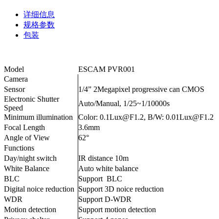
详细信息
规格参数
包装
Model
ESCAM PVR001
Camera
Sensor
1/4” 2Megapixel progressive can CMOS
Electronic Shutter
Auto/Manual, 1/25~1/10000s
Speed
Minimum illumination
Color: 0.1Lux@F1.2, B/W: 0.01Lux@F1.2
Focal Length
3.6mm
Angle of View
62°
Functions
Day/night switch
IR distance 10m
White Balance
Auto white balance
BLC
Support BLC
Digital noice reduction
Support 3D noice reduction
WDR
Support D-WDR
Motion detection
Support motion detection