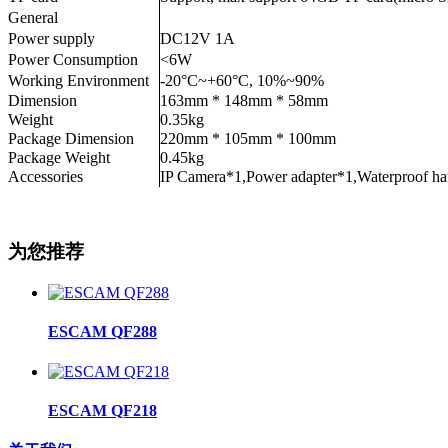
General
Power supply
DC12V 1A
Power Consumption
<6W
Working Environment
-20°C~+60°C, 10%~90%
Dimension
163mm * 148mm * 58mm
Weight
0.35kg
Package Dimension
220mm * 105mm * 100mm
Package Weight
0.45kg
Accessories
IP Camera*1,Power adapter*1,Waterproof h
为您推荐
ESCAM QF288
ESCAM QF218