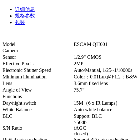
详细信息
规格参数
包装
Model
ESCAM QH001
Camera
Sensor
1/2.9" CMOS
Effective Pixels
2MP
Electronic Shutter Speed
Auto/Manual, 1/25~1/10000s
Minimum illumination
Color：0.01Lux@F1.2；B&W：0
Lens
3.6mm fixed lens
Angle of View
75.7°
Functions
Day/night switch
15M（6 x IR Lamps）
White Balance
Auto white balance
BLC
Support BLC
≥50db
S/N Ratio
(AGC
closed)
Digital noise reduction
Support 3D noise reduction