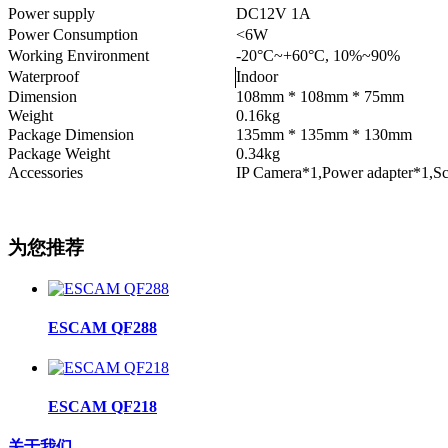
Power supply
DC12V 1A
Power Consumption
<6W
Working Environment
-20°C~+60°C, 10%~90%
Waterproof
Indoor
Dimension
108mm * 108mm * 75mm
Weight
0.16kg
Package Dimension
135mm * 135mm * 130mm
Package Weight
0.34kg
Accessories
IP Camera*1,Power adapter*1,S
为您推荐
ESCAM QF288
ESCAM QF218
关于我们