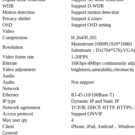
WDR
Support D-WDR
Motion detection
Support motion detection
Privacy shelter
Support 4 zones
OSD
Support OSD setting
Video
Compression
H.264/H.265
Mainstream:1080P(1920*1080)
Resolution
Substream：D1(704*576),VGA(
Video frame rate
1-20FPS
Biterate
16Kbps-4Mbps continuously adj
Video adjustment
brightness,saturability,chromacit
Audio
Audio
Not support
Network
Ethernet
RJ-45 (10/100Base-T)
IP type
Dynamic IP and Static IP
Network agreement
TCP/IP, DHCP, HTTP, HTTPS, 
Access protocol
Support ONVIF
Max user qty
4
Client
iPhone, iPad, Android，Window
General