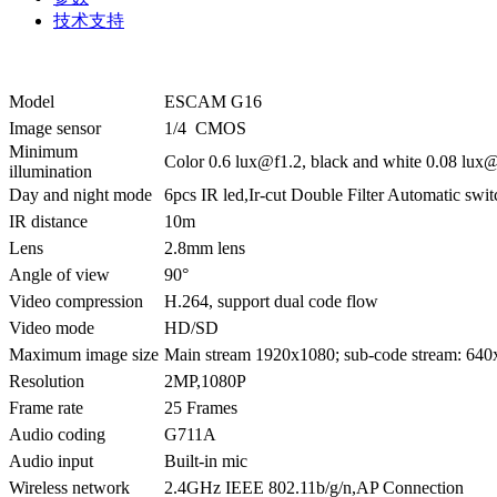
技术支持
Model
ESCAM G16
Image sensor
1/4 CMOS
Minimum
Color 0.6 lux@f1.2, black and white 0.08 lux
illumination
Day and night mode
6pcs IR led,Ir-cut Double Filter Automatic swi
IR distance
10m
Lens
2.8mm lens
Angle of view
90°
Video compression
H.264, support dual code flow
Video mode
HD/SD
Maximum image size
Main stream 1920x1080; sub-code stream: 640
Resolution
2MP,1080P
Frame rate
25 Frames
Audio coding
G711A
Audio input
Built-in mic
Wireless network
2.4GHz IEEE 802.11b/g/n,AP Connection