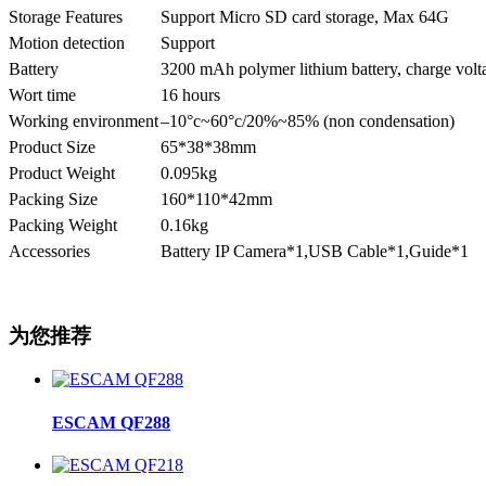
Storage Features
Support Micro SD card storage, Max 64G
Motion detection
Support
Battery
3200 mAh polymer lithium battery, charge volt
Wort time
16 hours
Working environment
–10°c~60°c/20%~85% (non condensation)
Product Size
65*38*38mm
Product Weight
0.095kg
Packing Size
160*110*42mm
Packing Weight
0.16kg
Accessories
Battery IP Camera*1,USB Cable*1,Guide*1
为您推荐
ESCAM QF288