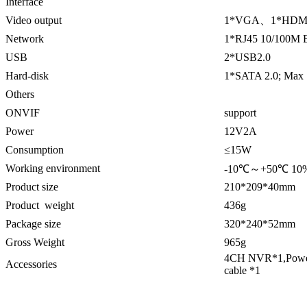
Interface
Video output
1*VGA、1*HDM
Network
1*RJ45 10/100M Eth
USB
2*USB2.0
Hard-disk
1*SATA 2.0; Max 
Others
ONVIF
support
Power
12V2A
Consumption
≤15W
Working environment
-10℃～+50℃ 1
Product size
210*209*40mm
Product weight
436g
Package size
320*240*52mm
Gross Weight
965g
4CH NVR*1,Power
Accessories
cable *1