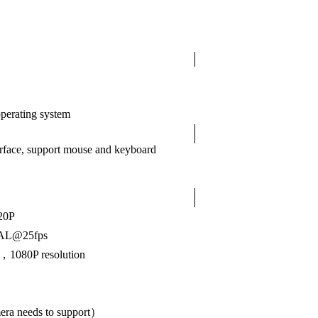
erating system
terface, support mouse and keyboard
20P
AL@25fps
1080P resolution
era needs to support）