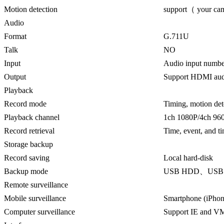
Motion detection
support（ your cam
Audio
Format
G.711U
Talk
NO
Input
Audio input numbe
Output
Support HDMI aud
Playback
Record mode
Timing, motion det
Playback channel
1ch 1080P/4ch 96
Record retrieval
Time, event, and ti
Storage backup
Record saving
Local hard-disk
Backup mode
USB HDD、USB fl
Remote surveillance
Mobile surveillance
Smartphone (iPhon
Computer surveillance
Support IE and VM