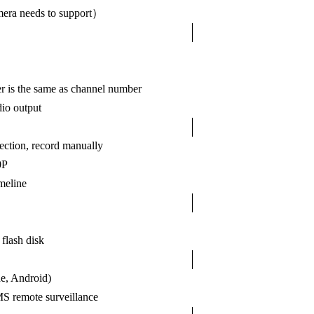
era needs to support）
r is the same as channel number
io output
ection, record manually
0P
meline
ash disk
e, Android)
S remote surveillance