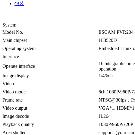
包装
System
Model No.
ESCAM PVR204
Main chipset
HI3520D
Operating system
Embedded Linux op
Interface
16 bits graphic in
Operate interface
operation
Image display
1/4/6ch
Video
Video mode
6ch 1080P/960P/7
Frame rate
NTSC@30fps，P
Video output
VGA*1, HDMI*1，
Image decode
H.264
Playback quality
1080P/960P/720P
Area shutter
support（your cam