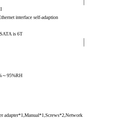
I
ernet interface self-adaption
SATA is 6T
0%～95%RH
 adapter*1,Manual*1,Screws*2,Network