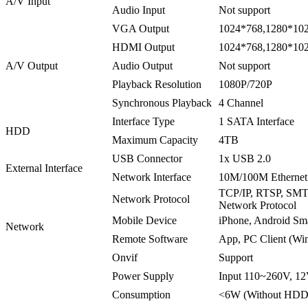
A/V Input
Audio Input
Not support
VGA Output
1024*768,1280*102
HDMI Output
1024*768,1280*102
A/V Output
Audio Output
Not support
Playback Resolution
1080P/720P
Synchronous Playback
4 Channel
Interface Type
1 SATA Interface
HDD
Maximum Capacity
4TB
USB Connector
1x USB 2.0
External Interface
Network Interface
10M/100M Ethernet 
TCP/IP, RTSP, SM
Network Protocol
Network Protocol
Mobile Device
iPhone, Android Sm
Network
Remote Software
App, PC Client (Wi
Onvif
Support
Power Supply
Input 110~260V, 1
Consumption
<6W (Without HDD