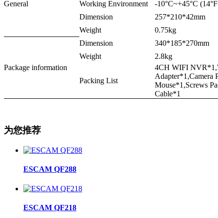
General
Working Environment
-10°C~+45°C (14°
Dimension
257*210*42mm
Weight
0.75kg
Dimension
340*185*270mm
Weight
2.8kg
Package information
4CH WIFI NVR*1,W
Adapter*1,Camera 
Packing List
Mouse*1,Screws Pa
Cable*1
为您推荐
ESCAM QF288
ESCAM QF218