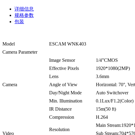
详细信息
规格参数
包装
Model
ESCAM WNK403
Camera Parameter
Image Sensor
1/4”CMOS
Effective Pixels
1920*1080(2MP)
Lens
3.6mm
Camera
Angle of View
Horizontal: 70°, Vert
Day/Night Mode
Auto Switchover
Min. Illumination
0.1Lux/F1.2(Color
IR Distance
15m(50 ft)
Compression
H.264
Main Stream:192
Resolution
Video
Sub Stream:704*5