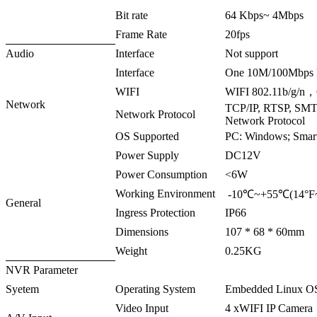
Bit rate
64 Kbps~ 4Mbps
Frame Rate
20fps
Audio
Interface
Not support
Interface
One 10M/100Mbps 
WIFI
WIFI 802.11b/g/n，
Network
TCP/IP, RTSP, SM
Network Protocol
Network Protocol
OS Supported
PC: Windows; Smart
Power Supply
DC12V
Power Consumption
<6W
Working Environment
-10℃~+55℃(14°F~
General
Ingress Protection
IP66
Dimensions
107 * 68 * 60mm
Weight
0.25KG
NVR Parameter
Syetem
Operating System
Embedded Linux O
Video Input
4 xWIFI IP Camera