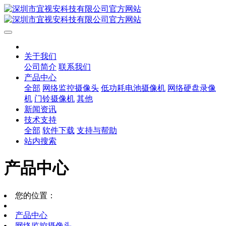
关于我们
公司简介
联系我们
产品中心
全部
网络监控摄像头
低功耗电池摄像机
网络硬盘录像
机
门铃摄像机
其他
新闻资讯
技术支持
全部
软件下载
支持与帮助
站内搜索
产品中心
您的位置：
产品中心
网络监控摄像头