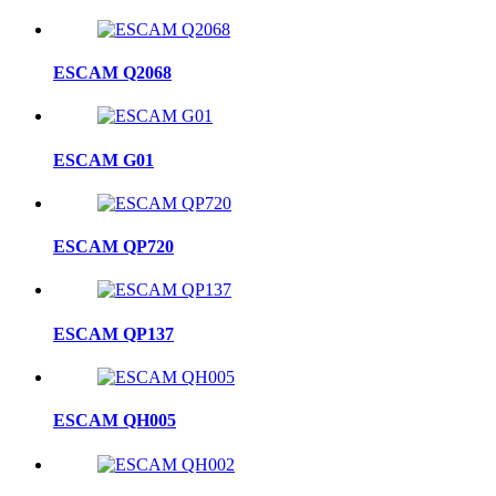
ESCAM Q2068
ESCAM G01
ESCAM QP720
ESCAM QP137
ESCAM QH005