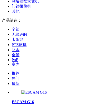
网络硬盘录像机
门铃摄像机
其他
产品筛选：
全部
无线WiFi
太阳能
PTZ球机
防水
全景
PoE
室内
推荐
热门
最新
ESCAM G16