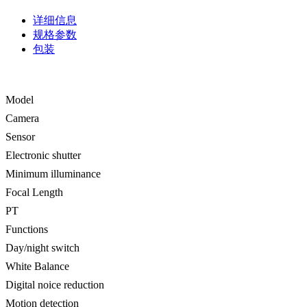
详细信息
规格参数
包装
Model
Camera
Sensor
Electronic shutter
Minimum illuminance
Focal Length
PT
Functions
Day/night switch
White Balance
Digital noice reduction
Motion detection