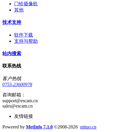
门铃摄像机
其他
技术支持
软件下载
支持与帮助
站内搜索
联系热线
客户热线
0755-23600978
咨询邮箱：
support@escam.cn
sales@escam.cn
友情链接
Powered by
MetInfo 7.1.0
©2008-2026
mituo.cn