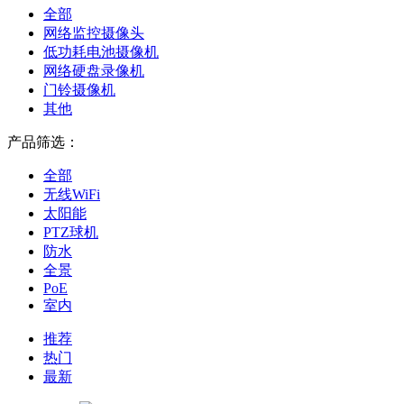
全部
网络监控摄像头
低功耗电池摄像机
网络硬盘录像机
门铃摄像机
其他
产品筛选：
全部
无线WiFi
太阳能
PTZ球机
防水
全景
PoE
室内
推荐
热门
最新